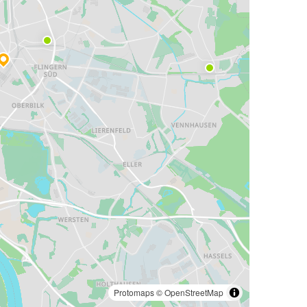
Protomaps
©
OpenStreetMap