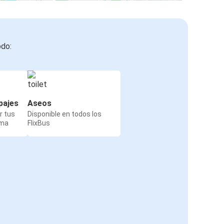
odo:
pajes
Aseos
r tus
Disponible en todos los
rma
FlixBus