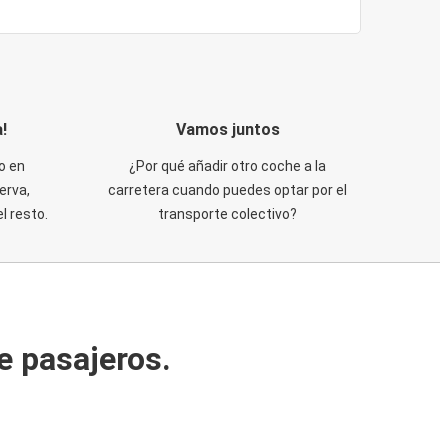
!
Vamos juntos
o en
¿Por qué añadir otro coche a la
erva,
carretera cuando puedes optar por el
 resto.
transporte colectivo?
e pasajeros.