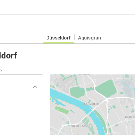
Düsseldorf
Aquisgrán
ldorf
e.