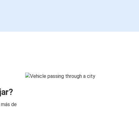
jar?
n más de