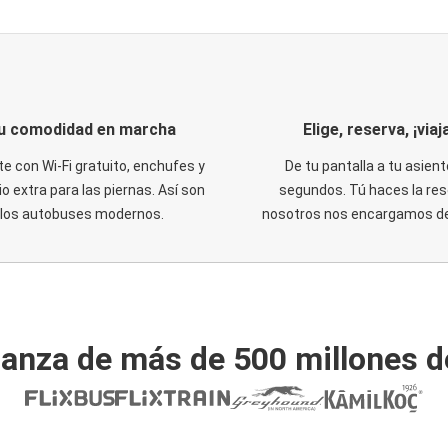
u comodidad en marcha
Elige, reserva, ¡viaja
te con Wi-Fi gratuito, enchufes y
De tu pantalla a tu asient
o extra para las piernas. Así son
segundos. Tú haces la res
los autobuses modernos.
nosotros nos encargamos del
ianza de más de 500 millones d