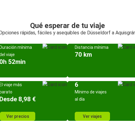
Qué esperar de tu viaje
Opciones rápidas, fáciles y asequibles de Düsseldorf a Aquisgrá
Duración mínima
Distancia mínima
70 km
del viaje
0h 52min
6
El viaje más
barato
Mínimo de viajes
Desde 8,98 €
al día
Ver precios
Ver viajes