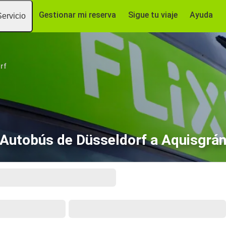
Gestionar mi reserva
Sigue tu viaje
Ayuda
Servicio
rf
Autobús de Düsseldorf a Aquisgrá