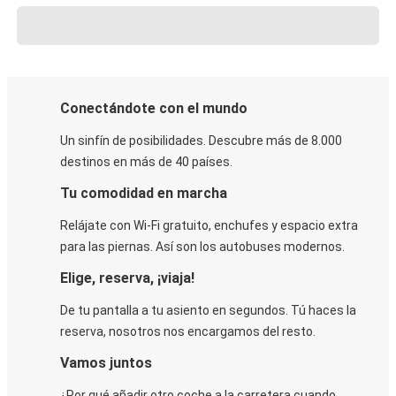
Conectándote con el mundo
Un sinfín de posibilidades. Descubre más de 8.000
destinos en más de 40 países.
Tu comodidad en marcha
Relájate con Wi-Fi gratuito, enchufes y espacio extra
para las piernas. Así son los autobuses modernos.
Elige, reserva, ¡viaja!
De tu pantalla a tu asiento en segundos. Tú haces la
reserva, nosotros nos encargamos del resto.
Vamos juntos
¿Por qué añadir otro coche a la carretera cuando