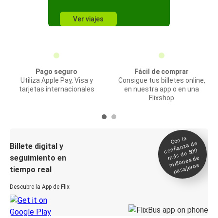
Ver viajes
Pago seguro
Fácil de comprar
Utiliza Apple Pay, Visa y
Consigue tus billetes online,
tarjetas internacionales
en nuestra app o en una
Flixshop
Con la
confianza de
Billete digital y
más de 500
seguimiento en
millones de
pasajeros
tiempo real
Descubre la App de Flix