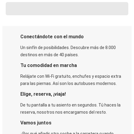
Conectándote con el mundo
Un sinfín de posibilidades. Descubre más de 8.000
destinos en más de 40 países.
Tu comodidad en marcha
Relájate con Wi-Fi gratuito, enchufes y espacio extra
para las piernas. Así son los autobuses modernos.
Elige, reserva, ¡viaja!
De tu pantalla a tu asiento en segundos. Tú haces la
reserva, nosotros nos encargamos del resto.
Vamos juntos
¿Por qué añadir otro coche a la carretera cuando