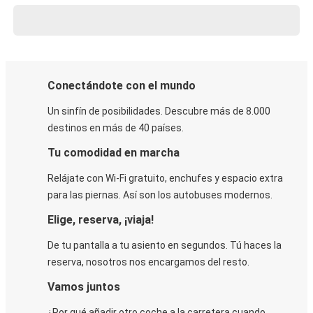
Conectándote con el mundo
Un sinfín de posibilidades. Descubre más de 8.000
destinos en más de 40 países.
Tu comodidad en marcha
Relájate con Wi-Fi gratuito, enchufes y espacio extra
para las piernas. Así son los autobuses modernos.
Elige, reserva, ¡viaja!
De tu pantalla a tu asiento en segundos. Tú haces la
reserva, nosotros nos encargamos del resto.
Vamos juntos
¿Por qué añadir otro coche a la carretera cuando