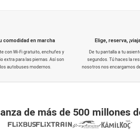
u comodidad en marcha
Elige, reserva, ¡viaja
te con Wi-Fi gratuito, enchufes y
De tu pantalla a tu asient
o extra para las piernas. Así son
segundos. Tú haces la res
los autobuses modernos.
nosotros nos encargamos del
ianza de más de 500 millones d