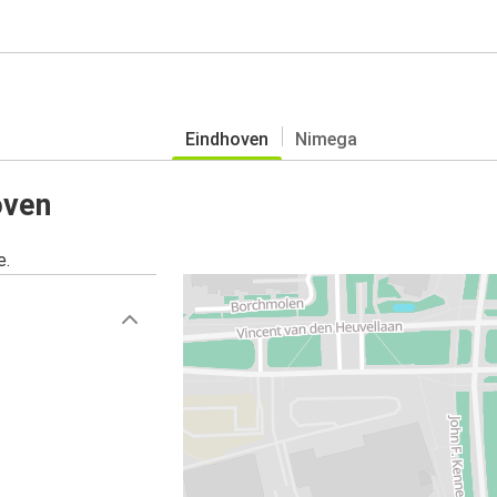
Eindhoven
Nimega
oven
e.