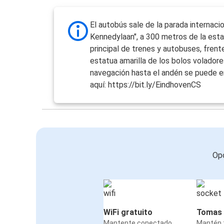
El autobús sale de la parada internaci
Kennedylaan", a 300 metros de la est
principal de trenes y autobuses, frente
estatua amarilla de los bolos voladore
navegación hasta el andén se puede e
aquí: https://bit.ly/EindhovenCS
Opc
WiFi gratuito
Tomas 
Mantente conectado
Mantén t