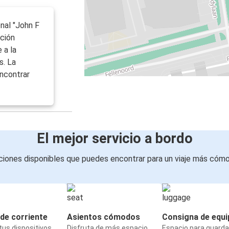
onal "John F
ación
 a la
s. La
ncontrar
El mejor servicio a bordo
iones disponibles que puedes encontrar para un viaje más cóm
de corriente
Asientos cómodos
Consigna de equi
us dispositivos
Disfruta de más espacio
Espacio para guarda