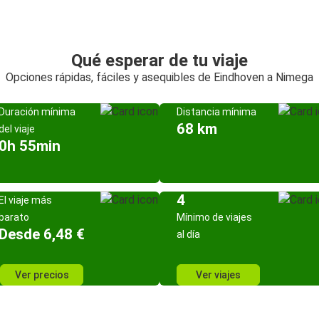
Qué esperar de tu viaje
Opciones rápidas, fáciles y asequibles de Eindhoven a Nimega
Duración mínima
Distancia mínima
68 km
del viaje
0h 55min
4
El viaje más
barato
Mínimo de viajes
Desde 6,48 €
al día
Ver precios
Ver viajes