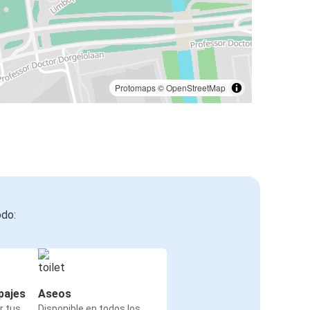
Protomaps
©
OpenStreetMap
odo:
pajes
Aseos
r tus
Disponible en todos los