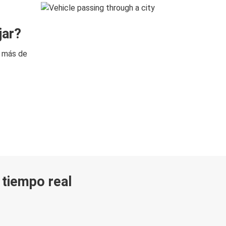
jar?
n más de
n tiempo real