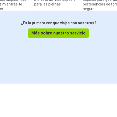
s mientras te
para las piernas
pertenencias de fo
as
segura
¿Es la primera vez que viajas con nosotros?
Más sobre nuestro servicio