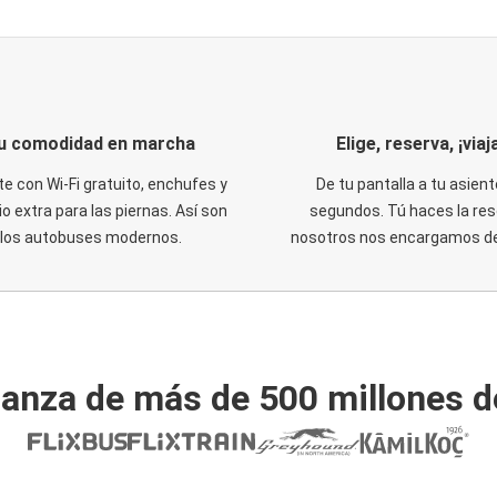
u comodidad en marcha
Elige, reserva, ¡viaja
te con Wi-Fi gratuito, enchufes y
De tu pantalla a tu asient
o extra para las piernas. Así son
segundos. Tú haces la res
los autobuses modernos.
nosotros nos encargamos del
ianza de más de 500 millones d