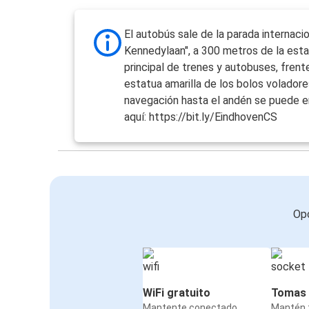
El autobús sale de la parada internaci
Kennedylaan", a 300 metros de la est
principal de trenes y autobuses, frente
estatua amarilla de los bolos voladore
navegación hasta el andén se puede e
aquí: https://bit.ly/EindhovenCS
Opc
WiFi gratuito
Tomas 
Mantente conectado
Mantén t