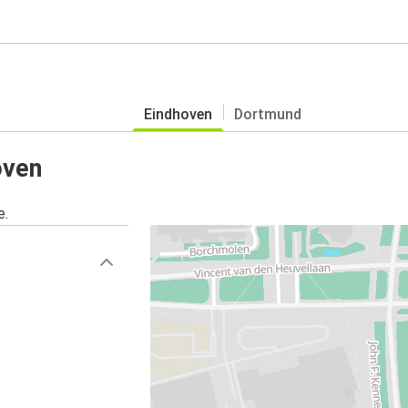
Eindhoven
Dortmund
oven
e.