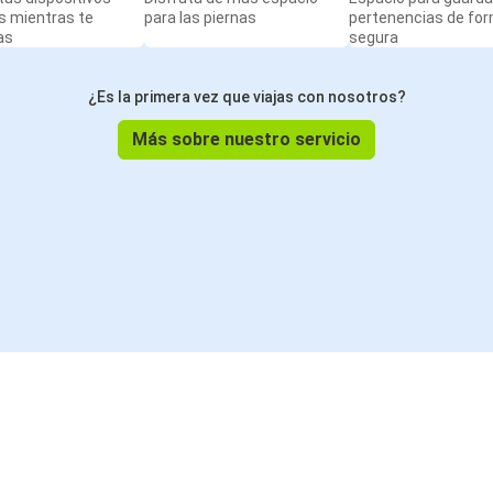
s mientras te
para las piernas
pertenencias de fo
as
segura
¿Es la primera vez que viajas con nosotros?
Más sobre nuestro servicio