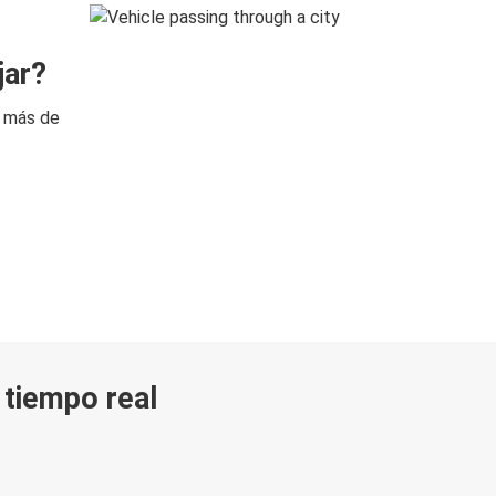
jar?
n más de
n tiempo real