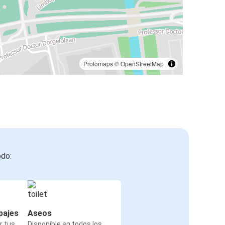
Protomaps
©
OpenStreetMap
odo:
pajes
Aseos
r tus
Disponible en todos los