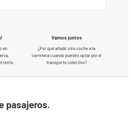
!
Vamos juntos
o en
¿Por qué añadir otro coche a la
erva,
carretera cuando puedes optar por el
 resto.
transporte colectivo?
e pasajeros.