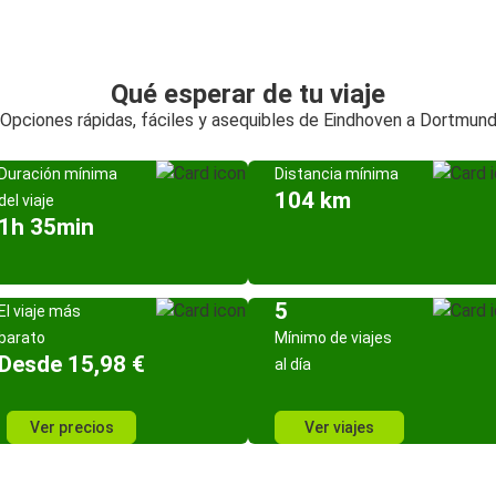
Qué esperar de tu viaje
Opciones rápidas, fáciles y asequibles de Eindhoven a Dortmun
Duración mínima
Distancia mínima
104 km
del viaje
1h 35min
5
El viaje más
barato
Mínimo de viajes
Desde 15,98 €
al día
Ver precios
Ver viajes