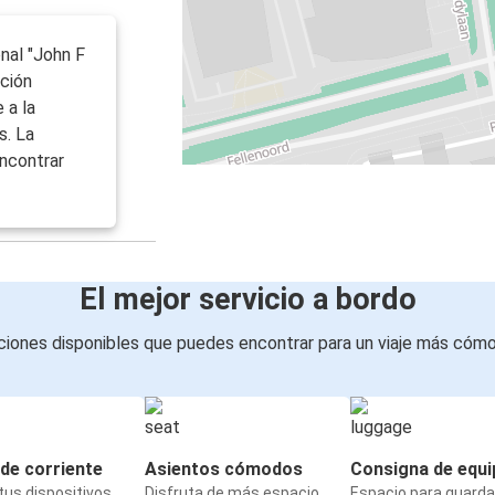
onal "John F
ación
 a la
s. La
ncontrar
El mejor servicio a bordo
iones disponibles que puedes encontrar para un viaje más cóm
de corriente
Asientos cómodos
Consigna de equi
us dispositivos
Disfruta de más espacio
Espacio para guarda