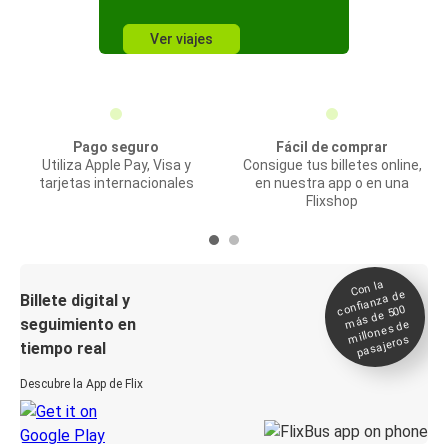
Ver viajes
Pago seguro
Fácil de comprar
Utiliza Apple Pay, Visa y
Consigue tus billetes online,
tarjetas internacionales
en nuestra app o en una
Flixshop
Con la
confianza de
Billete digital y
más de 500
seguimiento en
millones de
pasajeros
tiempo real
Descubre la App de Flix