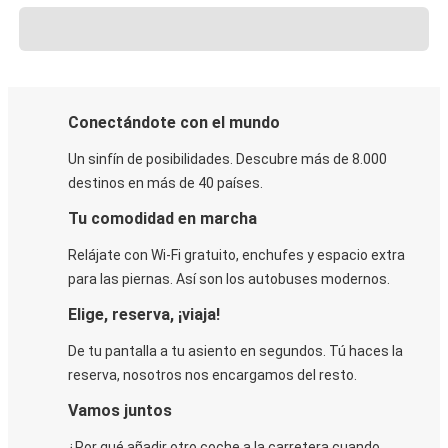
Conectándote con el mundo
Un sinfín de posibilidades. Descubre más de 8.000
destinos en más de 40 países.
Tu comodidad en marcha
Relájate con Wi-Fi gratuito, enchufes y espacio extra
para las piernas. Así son los autobuses modernos.
Elige, reserva, ¡viaja!
De tu pantalla a tu asiento en segundos. Tú haces la
reserva, nosotros nos encargamos del resto.
Vamos juntos
¿Por qué añadir otro coche a la carretera cuando