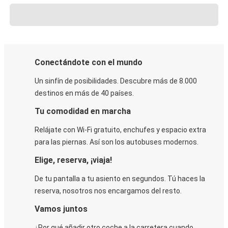
Conectándote con el mundo
Un sinfín de posibilidades. Descubre más de 8.000
destinos en más de 40 países.
Tu comodidad en marcha
Relájate con Wi-Fi gratuito, enchufes y espacio extra
para las piernas. Así son los autobuses modernos.
Elige, reserva, ¡viaja!
De tu pantalla a tu asiento en segundos. Tú haces la
reserva, nosotros nos encargamos del resto.
Vamos juntos
¿Por qué añadir otro coche a la carretera cuando