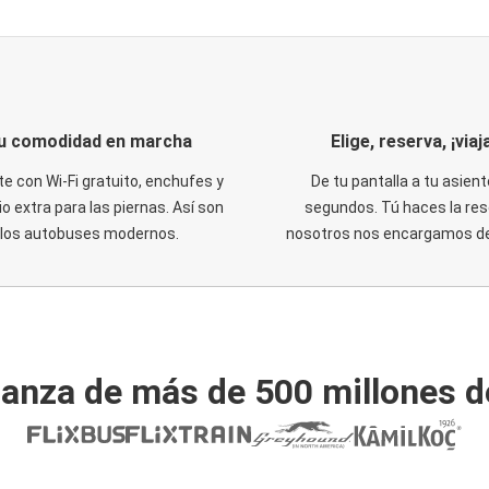
u comodidad en marcha
Elige, reserva, ¡viaja
te con Wi-Fi gratuito, enchufes y
De tu pantalla a tu asient
o extra para las piernas. Así son
segundos. Tú haces la res
los autobuses modernos.
nosotros nos encargamos del
ianza de más de 500 millones d