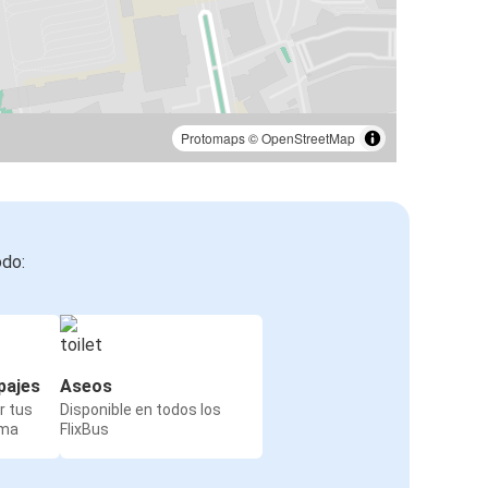
Protomaps
©
OpenStreetMap
odo:
pajes
Aseos
r tus
Disponible en todos los
rma
FlixBus