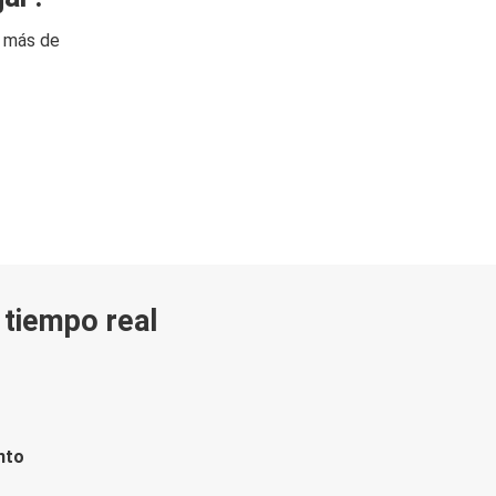
n más de
n tiempo real
nto