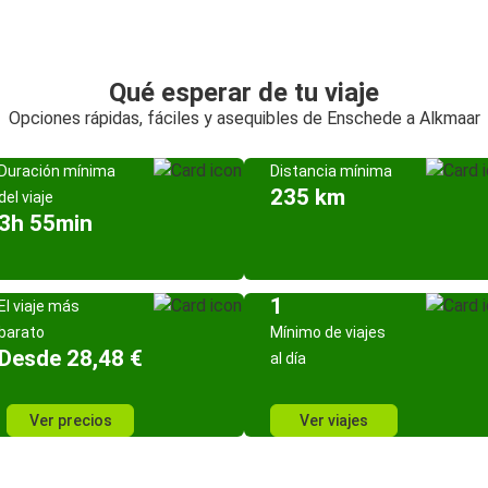
Qué esperar de tu viaje
Opciones rápidas, fáciles y asequibles de Enschede a Alkmaar
Duración mínima
Distancia mínima
235 km
del viaje
3h 55min
1
El viaje más
barato
Mínimo de viajes
Desde 28,48 €
al día
Ver precios
Ver viajes