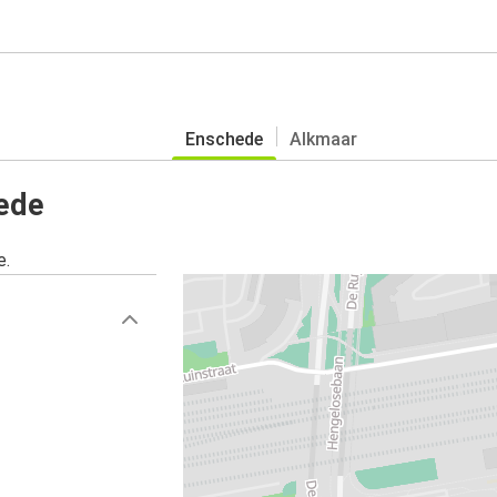
Enschede
Alkmaar
ede
e.