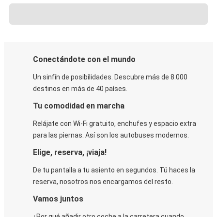
Conectándote con el mundo
Un sinfín de posibilidades. Descubre más de 8.000
destinos en más de 40 países.
Tu comodidad en marcha
Relájate con Wi-Fi gratuito, enchufes y espacio extra
para las piernas. Así son los autobuses modernos.
Elige, reserva, ¡viaja!
De tu pantalla a tu asiento en segundos. Tú haces la
reserva, nosotros nos encargamos del resto.
Vamos juntos
¿Por qué añadir otro coche a la carretera cuando