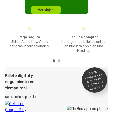
Ver viajes
Pago seguro
Fácil de comprar
Utiliza Apple Pay, Visa y
Consigue tus billetes online,
tarjetas internacionales
en nuestra app o en una
Flixshop
Con la
confianza de
Billete digital y
más de 500
seguimiento en
millones de
pasajeros
tiempo real
Descubre la App de Flix