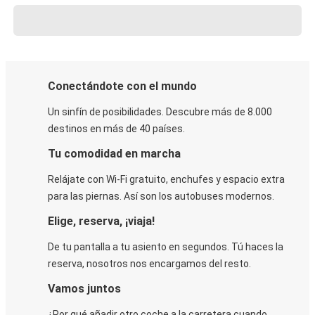
Conectándote con el mundo
Un sinfín de posibilidades. Descubre más de 8.000
destinos en más de 40 países.
Tu comodidad en marcha
Relájate con Wi-Fi gratuito, enchufes y espacio extra
para las piernas. Así son los autobuses modernos.
Elige, reserva, ¡viaja!
De tu pantalla a tu asiento en segundos. Tú haces la
reserva, nosotros nos encargamos del resto.
Vamos juntos
¿Por qué añadir otro coche a la carretera cuando