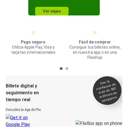
Ver viajes
Pago seguro
Fácil de comprar
Utiliza Apple Pay, Visa y
Consigue tus billetes online,
tarjetas internacionales
en nuestra app o en una
Flixshop
Con la
confianza de
Billete digital y
más de 500
seguimiento en
millones de
pasajeros
tiempo real
Descubre la App de Flix