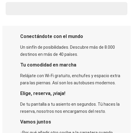
Conectándote con el mundo
Un sinfín de posibilidades. Descubre más de 8.000
destinos en más de 40 países.
Tu comodidad en marcha
Relájate con Wi-Fi gratuito, enchufes y espacio extra
para las piernas. Así son los autobuses modernos.
Elige, reserva, ¡viaja!
De tu pantalla a tu asiento en segundos. Tú haces la
reserva, nosotros nos encargamos del resto.
Vamos juntos
¿Por qué añadir otro coche a la carretera cuando