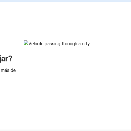
jar?
n más de