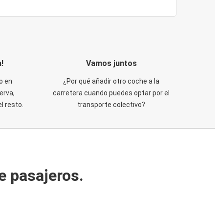
!
Vamos juntos
o en
¿Por qué añadir otro coche a la
erva,
carretera cuando puedes optar por el
 resto.
transporte colectivo?
e pasajeros.