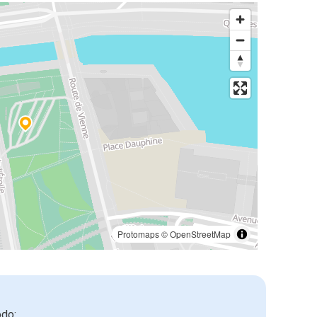
Protomaps
©
OpenStreetMap
odo: