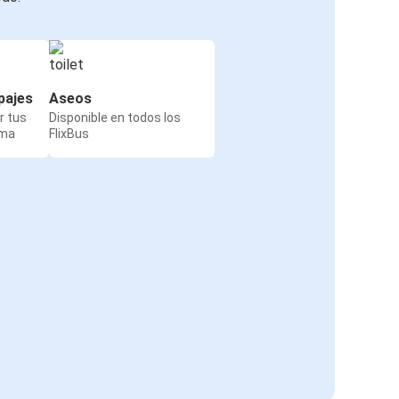
pajes
Aseos
r tus
Disponible en todos los
rma
FlixBus