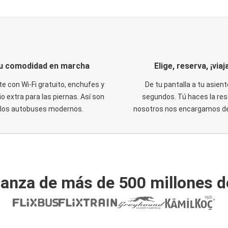
u comodidad en marcha
Elige, reserva, ¡viaja
te con Wi-Fi gratuito, enchufes y
De tu pantalla a tu asient
o extra para las piernas. Así son
segundos. Tú haces la res
los autobuses modernos.
nosotros nos encargamos del
ianza de más de 500 millones d