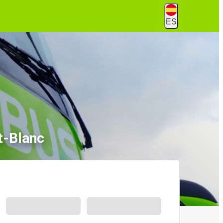
ES
t-Blanc