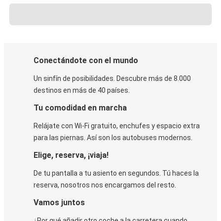
Conectándote con el mundo
Un sinfín de posibilidades. Descubre más de 8.000
destinos en más de 40 países.
Tu comodidad en marcha
Relájate con Wi-Fi gratuito, enchufes y espacio extra
para las piernas. Así son los autobuses modernos.
Elige, reserva, ¡viaja!
De tu pantalla a tu asiento en segundos. Tú haces la
reserva, nosotros nos encargamos del resto.
Vamos juntos
¿Por qué añadir otro coche a la carretera cuando