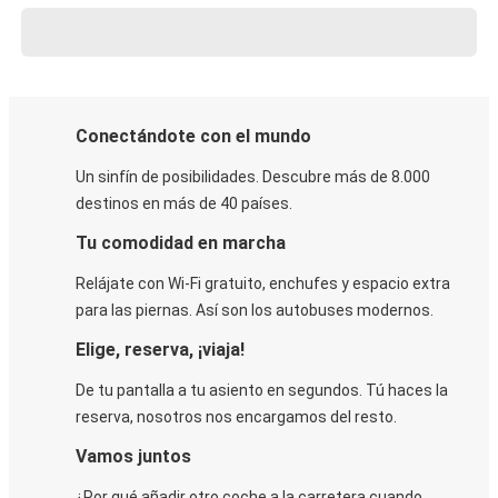
Conectándote con el mundo
Un sinfín de posibilidades. Descubre más de 8.000
destinos en más de 40 países.
Tu comodidad en marcha
Relájate con Wi-Fi gratuito, enchufes y espacio extra
para las piernas. Así son los autobuses modernos.
Elige, reserva, ¡viaja!
De tu pantalla a tu asiento en segundos. Tú haces la
reserva, nosotros nos encargamos del resto.
Vamos juntos
¿Por qué añadir otro coche a la carretera cuando