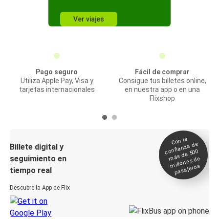
Ver viajes
Pago seguro
Fácil de comprar
Utiliza Apple Pay, Visa y
Consigue tus billetes online,
tarjetas internacionales
en nuestra app o en una
Flixshop
Con la
confianza de
Billete digital y
más de 500
seguimiento en
millones de
pasajeros
tiempo real
Descubre la App de Flix