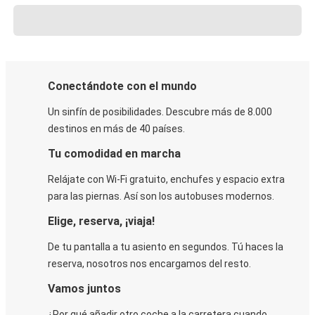
Conectándote con el mundo
Un sinfín de posibilidades. Descubre más de 8.000
destinos en más de 40 países.
Tu comodidad en marcha
Relájate con Wi-Fi gratuito, enchufes y espacio extra
para las piernas. Así son los autobuses modernos.
Elige, reserva, ¡viaja!
De tu pantalla a tu asiento en segundos. Tú haces la
reserva, nosotros nos encargamos del resto.
Vamos juntos
¿Por qué añadir otro coche a la carretera cuando