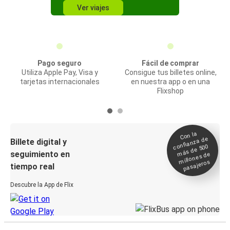
Ver viajes
Pago seguro
Fácil de comprar
Utiliza Apple Pay, Visa y
Consigue tus billetes online,
tarjetas internacionales
en nuestra app o en una
Flixshop
Con la
confianza de
Billete digital y
más de 500
seguimiento en
millones de
pasajeros
tiempo real
Descubre la App de Flix