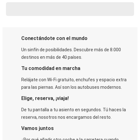
Conectándote con el mundo
Un sinfín de posibilidades. Descubre más de 8.000
destinos en más de 40 países.
Tu comodidad en marcha
Relájate con Wi-Fi gratuito, enchufes y espacio extra
para las piernas. Así son los autobuses modernos.
Elige, reserva, ¡viaja!
De tu pantalla a tu asiento en segundos. Tú haces la
reserva, nosotros nos encargamos del resto.
Vamos juntos
¿Por qué añadir otro coche a la carretera cuando