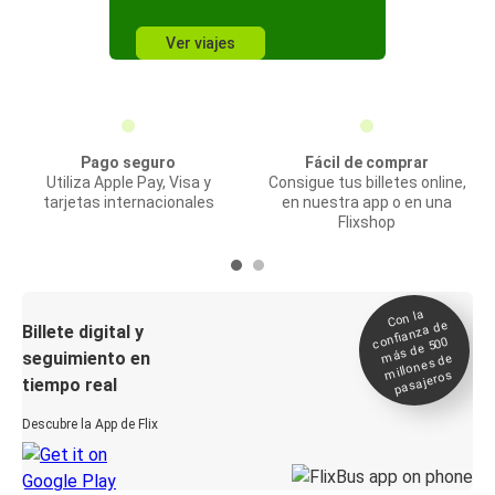
Ver viajes
Pago seguro
Fácil de comprar
Utiliza Apple Pay, Visa y
Consigue tus billetes online,
tarjetas internacionales
en nuestra app o en una
Flixshop
Con la
confianza de
Billete digital y
más de 500
seguimiento en
millones de
pasajeros
tiempo real
Descubre la App de Flix