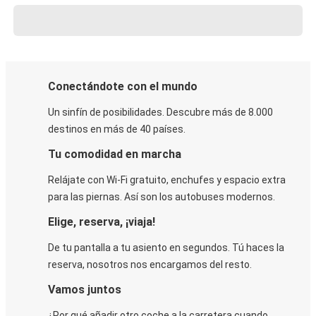
Conectándote con el mundo
Un sinfín de posibilidades. Descubre más de 8.000
destinos en más de 40 países.
Tu comodidad en marcha
Relájate con Wi-Fi gratuito, enchufes y espacio extra
para las piernas. Así son los autobuses modernos.
Elige, reserva, ¡viaja!
De tu pantalla a tu asiento en segundos. Tú haces la
reserva, nosotros nos encargamos del resto.
Vamos juntos
¿Por qué añadir otro coche a la carretera cuando