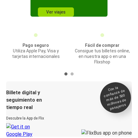
Ver viajes
Pago seguro
Fácil de comprar
Utiliza Apple Pay, Visa y
Consigue tus billetes online,
tarjetas internacionales
en nuestra app o en una
Flixshop
Con la
confianza de
Billete digital y
más de 500
seguimiento en
millones de
pasajeros
tiempo real
Descubre la App de Flix