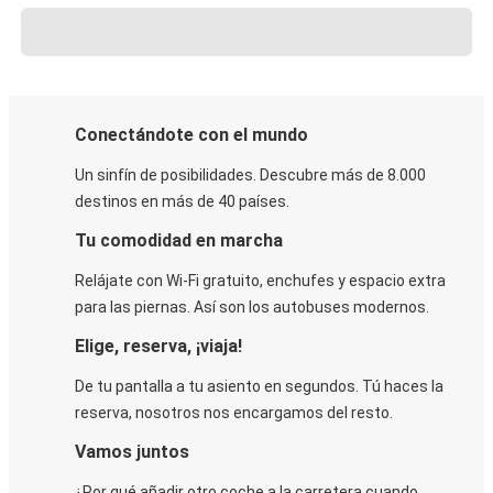
Conectándote con el mundo
Un sinfín de posibilidades. Descubre más de 8.000
destinos en más de 40 países.
Tu comodidad en marcha
Relájate con Wi-Fi gratuito, enchufes y espacio extra
para las piernas. Así son los autobuses modernos.
Elige, reserva, ¡viaja!
De tu pantalla a tu asiento en segundos. Tú haces la
reserva, nosotros nos encargamos del resto.
Vamos juntos
¿Por qué añadir otro coche a la carretera cuando