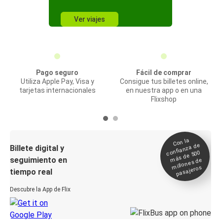
Ver viajes
Pago seguro
Fácil de comprar
Utiliza Apple Pay, Visa y
Consigue tus billetes online,
tarjetas internacionales
en nuestra app o en una
Flixshop
Con la
confianza de
Billete digital y
más de 500
seguimiento en
millones de
pasajeros
tiempo real
Descubre la App de Flix