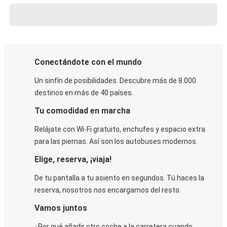
Conectándote con el mundo
Un sinfín de posibilidades. Descubre más de 8.000
destinos en más de 40 países.
Tu comodidad en marcha
Relájate con Wi-Fi gratuito, enchufes y espacio extra
para las piernas. Así son los autobuses modernos.
Elige, reserva, ¡viaja!
De tu pantalla a tu asiento en segundos. Tú haces la
reserva, nosotros nos encargamos del resto.
Vamos juntos
¿Por qué añadir otro coche a la carretera cuando