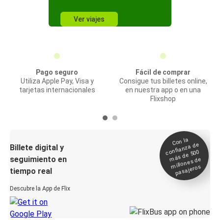
Ver viajes
Pago seguro
Fácil de comprar
Utiliza Apple Pay, Visa y
Consigue tus billetes online,
tarjetas internacionales
en nuestra app o en una
Flixshop
Con la
confianza de
Billete digital y
más de 500
seguimiento en
millones de
pasajeros
tiempo real
Descubre la App de Flix