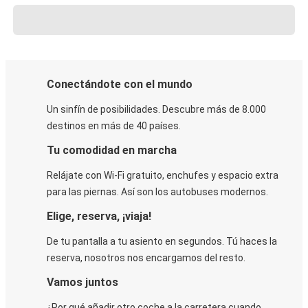
Conectándote con el mundo
Un sinfín de posibilidades. Descubre más de 8.000
destinos en más de 40 países.
Tu comodidad en marcha
Relájate con Wi-Fi gratuito, enchufes y espacio extra
para las piernas. Así son los autobuses modernos.
Elige, reserva, ¡viaja!
De tu pantalla a tu asiento en segundos. Tú haces la
reserva, nosotros nos encargamos del resto.
Vamos juntos
¿Por qué añadir otro coche a la carretera cuando