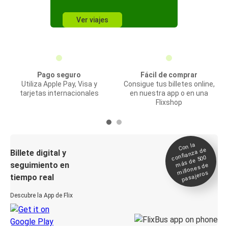
Ver viajes
Pago seguro
Fácil de comprar
Utiliza Apple Pay, Visa y
Consigue tus billetes online,
tarjetas internacionales
en nuestra app o en una
Flixshop
Con la
confianza de
Billete digital y
más de 500
seguimiento en
millones de
pasajeros
tiempo real
Descubre la App de Flix