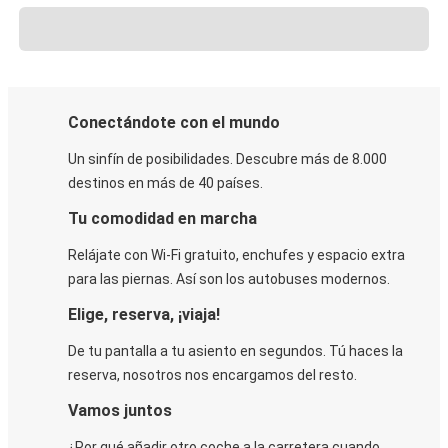
Conectándote con el mundo
Un sinfín de posibilidades. Descubre más de 8.000
destinos en más de 40 países.
Tu comodidad en marcha
Relájate con Wi-Fi gratuito, enchufes y espacio extra
para las piernas. Así son los autobuses modernos.
Elige, reserva, ¡viaja!
De tu pantalla a tu asiento en segundos. Tú haces la
reserva, nosotros nos encargamos del resto.
Vamos juntos
¿Por qué añadir otro coche a la carretera cuando