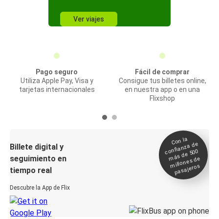
Ver viajes
Pago seguro
Fácil de comprar
Utiliza Apple Pay, Visa y
Consigue tus billetes online,
tarjetas internacionales
en nuestra app o en una
Flixshop
Con la
confianza de
Billete digital y
más de 500
seguimiento en
millones de
pasajeros
tiempo real
Descubre la App de Flix