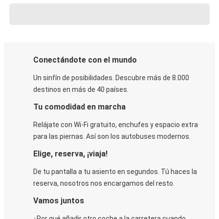
Conectándote con el mundo
Un sinfín de posibilidades. Descubre más de 8.000
destinos en más de 40 países.
Tu comodidad en marcha
Relájate con Wi-Fi gratuito, enchufes y espacio extra
para las piernas. Así son los autobuses modernos.
Elige, reserva, ¡viaja!
De tu pantalla a tu asiento en segundos. Tú haces la
reserva, nosotros nos encargamos del resto.
Vamos juntos
¿Por qué añadir otro coche a la carretera cuando