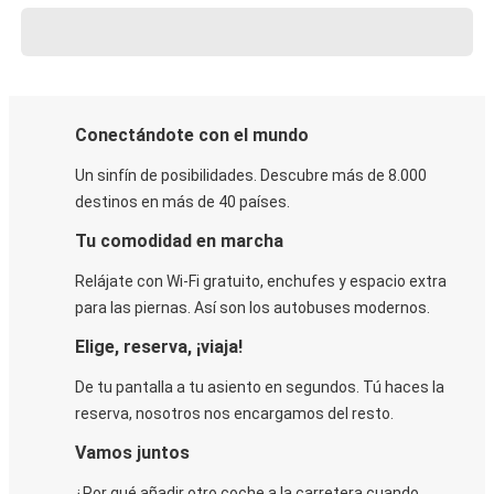
Conectándote con el mundo
Un sinfín de posibilidades. Descubre más de 8.000
destinos en más de 40 países.
Tu comodidad en marcha
Relájate con Wi-Fi gratuito, enchufes y espacio extra
para las piernas. Así son los autobuses modernos.
Elige, reserva, ¡viaja!
De tu pantalla a tu asiento en segundos. Tú haces la
reserva, nosotros nos encargamos del resto.
Vamos juntos
¿Por qué añadir otro coche a la carretera cuando