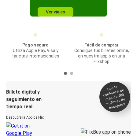
Ver viajes
Pago seguro
Fácil de comprar
Utiliza Apple Pay, Visa y
Consigue tus billetes online,
tarjetas internacionales
en nuestra app o en una
Flixshop
Con la
confianza de
Billete digital y
más de 500
seguimiento en
millones de
pasajeros
tiempo real
Descubre la App de Flix