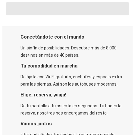
Conectándote con el mundo
Un sinfín de posibilidades. Descubre más de 8.000
destinos en más de 40 países.
Tu comodidad en marcha
Relájate con Wi-Fi gratuito, enchufes y espacio extra
para las piernas. Así son los autobuses modernos.
Elige, reserva, ¡viaja!
De tu pantalla a tu asiento en segundos. Tú haces la
reserva, nosotros nos encargamos del resto.
Vamos juntos
¿Por qué añadir otro coche a la carretera cuando