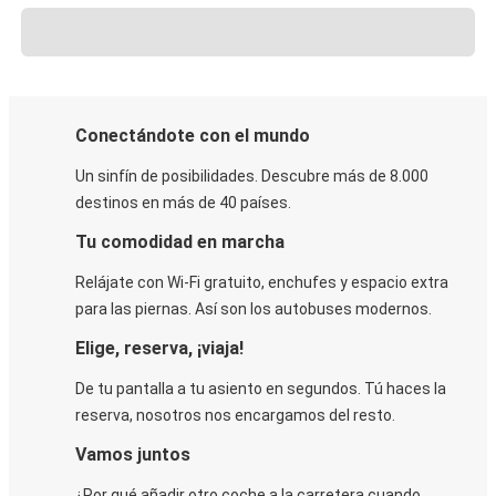
Conectándote con el mundo
Un sinfín de posibilidades. Descubre más de 8.000
destinos en más de 40 países.
Tu comodidad en marcha
Relájate con Wi-Fi gratuito, enchufes y espacio extra
para las piernas. Así son los autobuses modernos.
Elige, reserva, ¡viaja!
De tu pantalla a tu asiento en segundos. Tú haces la
reserva, nosotros nos encargamos del resto.
Vamos juntos
¿Por qué añadir otro coche a la carretera cuando