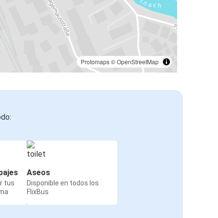
Protomaps
©
OpenStreetMap
odo:
pajes
Aseos
r tus
Disponible en todos los
rma
FlixBus