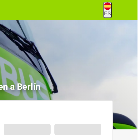
ES
n a Berlín