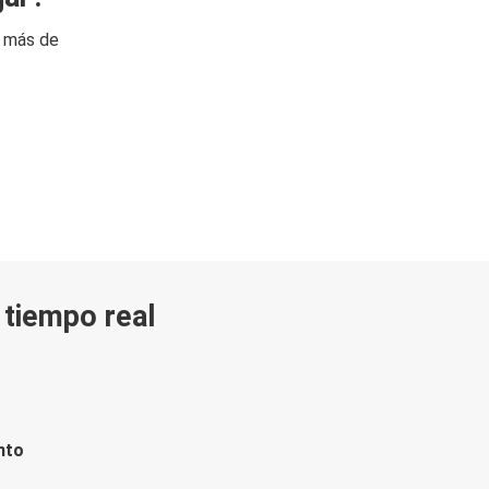
n más de
n tiempo real
nto