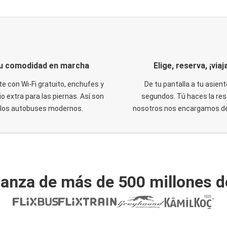
u comodidad en marcha
Elige, reserva, ¡viaja
te con Wi-Fi gratuito, enchufes y
De tu pantalla a tu asient
o extra para las piernas. Así son
segundos. Tú haces la res
los autobuses modernos.
nosotros nos encargamos del
ianza de más de 500 millones d