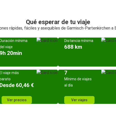
Qué esperar de tu viaje
ones rápidas, fáciles y asequibles de Garmisch-Partenkirchen a B
Duración mínima
Distancia mínima
688 km
del viaje
9h 20min
7
El viaje más
barato
Mínimo de viajes
Desde 60,46 €
al día
Ver precios
Ver viajes