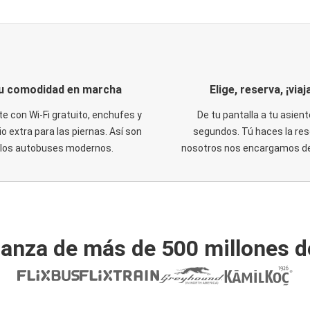
u comodidad en marcha
Elige, reserva, ¡viaja
te con Wi-Fi gratuito, enchufes y
De tu pantalla a tu asient
o extra para las piernas. Así son
segundos. Tú haces la res
los autobuses modernos.
nosotros nos encargamos del
ianza de más de 500 millones d