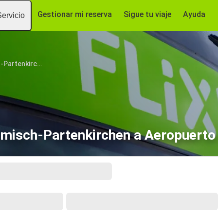
Gestionar mi reserva
Sigue tu viaje
Ayuda
Servicio
Garmisch-Partenkirchen
rmisch-Partenkirchen a Aeropuert