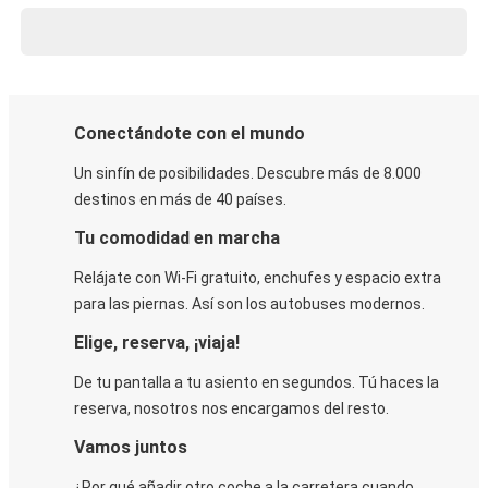
Conectándote con el mundo
Un sinfín de posibilidades. Descubre más de 8.000
destinos en más de 40 países.
Tu comodidad en marcha
Relájate con Wi-Fi gratuito, enchufes y espacio extra
para las piernas. Así son los autobuses modernos.
Elige, reserva, ¡viaja!
De tu pantalla a tu asiento en segundos. Tú haces la
reserva, nosotros nos encargamos del resto.
Vamos juntos
¿Por qué añadir otro coche a la carretera cuando