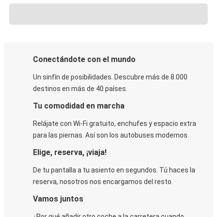
Conectándote con el mundo
Un sinfín de posibilidades. Descubre más de 8.000
destinos en más de 40 países.
Tu comodidad en marcha
Relájate con Wi-Fi gratuito, enchufes y espacio extra
para las piernas. Así son los autobuses modernos.
Elige, reserva, ¡viaja!
De tu pantalla a tu asiento en segundos. Tú haces la
reserva, nosotros nos encargamos del resto.
Vamos juntos
¿Por qué añadir otro coche a la carretera cuando