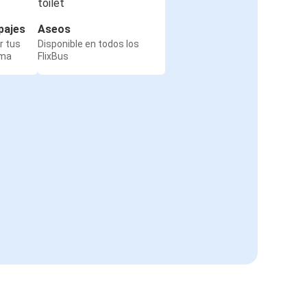
pajes
Aseos
r tus
Disponible en todos los
rma
FlixBus