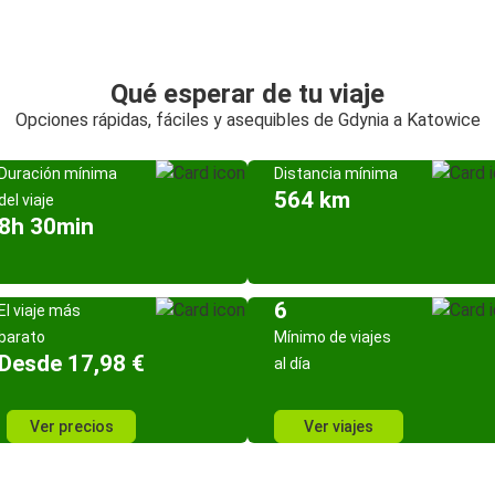
Qué esperar de tu viaje
Opciones rápidas, fáciles y asequibles de Gdynia a Katowice
Duración mínima
Distancia mínima
564 km
del viaje
8h 30min
6
El viaje más
barato
Mínimo de viajes
Desde 17,98 €
al día
Ver precios
Ver viajes