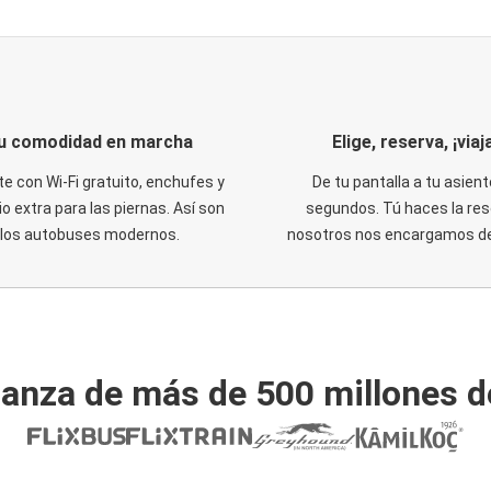
u comodidad en marcha
Elige, reserva, ¡viaja
te con Wi-Fi gratuito, enchufes y
De tu pantalla a tu asient
o extra para las piernas. Así son
segundos. Tú haces la res
los autobuses modernos.
nosotros nos encargamos del
ianza de más de 500 millones d