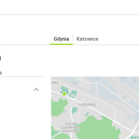
Gdynia
Katowice
a
e.