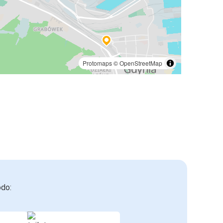
Protomaps
©
OpenStreetMap
odo: