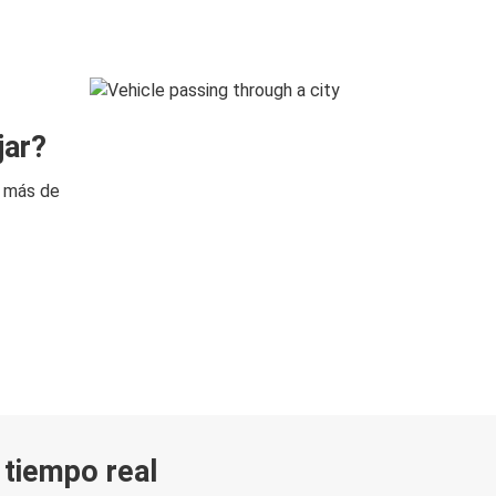
jar?
n más de
n tiempo real