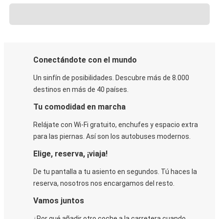
Conectándote con el mundo
Un sinfín de posibilidades. Descubre más de 8.000
destinos en más de 40 países.
Tu comodidad en marcha
Relájate con Wi-Fi gratuito, enchufes y espacio extra
para las piernas. Así son los autobuses modernos.
Elige, reserva, ¡viaja!
De tu pantalla a tu asiento en segundos. Tú haces la
reserva, nosotros nos encargamos del resto.
Vamos juntos
¿Por qué añadir otro coche a la carretera cuando