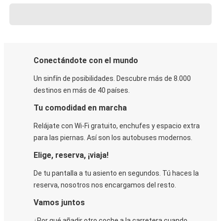
Conectándote con el mundo
Un sinfín de posibilidades. Descubre más de 8.000
destinos en más de 40 países.
Tu comodidad en marcha
Relájate con Wi-Fi gratuito, enchufes y espacio extra
para las piernas. Así son los autobuses modernos.
Elige, reserva, ¡viaja!
De tu pantalla a tu asiento en segundos. Tú haces la
reserva, nosotros nos encargamos del resto.
Vamos juntos
¿Por qué añadir otro coche a la carretera cuando