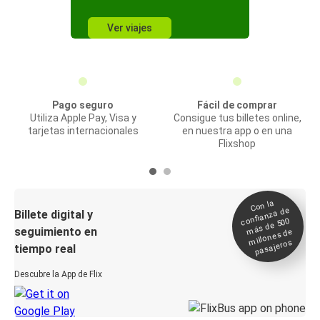
Ver viajes
Pago seguro
Fácil de comprar
Utiliza Apple Pay, Visa y
Consigue tus billetes online,
tarjetas internacionales
en nuestra app o en una
Flixshop
Con la
confianza de
Billete digital y
más de 500
seguimiento en
millones de
pasajeros
tiempo real
Descubre la App de Flix