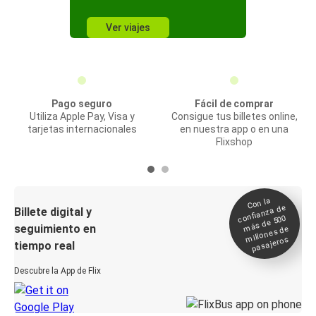
Ver viajes
Pago seguro
Fácil de comprar
Utiliza Apple Pay, Visa y
Consigue tus billetes online,
tarjetas internacionales
en nuestra app o en una
Flixshop
Con la
confianza de
Billete digital y
más de 500
seguimiento en
millones de
pasajeros
tiempo real
Descubre la App de Flix