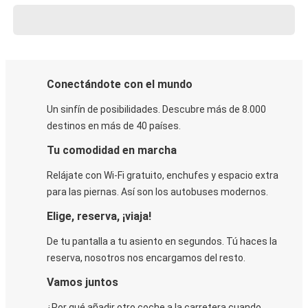
Conectándote con el mundo
Un sinfín de posibilidades. Descubre más de 8.000
destinos en más de 40 países.
Tu comodidad en marcha
Relájate con Wi-Fi gratuito, enchufes y espacio extra
para las piernas. Así son los autobuses modernos.
Elige, reserva, ¡viaja!
De tu pantalla a tu asiento en segundos. Tú haces la
reserva, nosotros nos encargamos del resto.
Vamos juntos
¿Por qué añadir otro coche a la carretera cuando