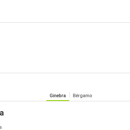
Ginebra
Bérgamo
a
e.