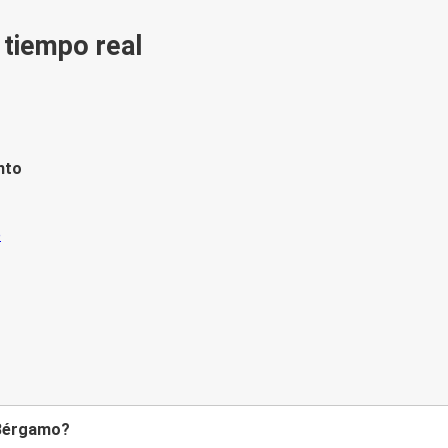
n tiempo real
nto
 Bérgamo?