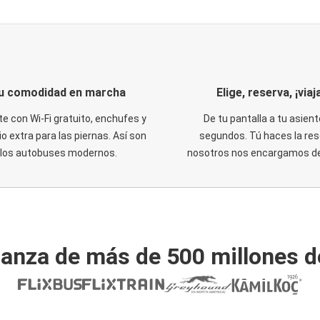
u comodidad en marcha
Elige, reserva, ¡viaja
te con Wi-Fi gratuito, enchufes y
De tu pantalla a tu asient
o extra para las piernas. Así son
segundos. Tú haces la res
los autobuses modernos.
nosotros nos encargamos del
ianza de más de 500 millones d