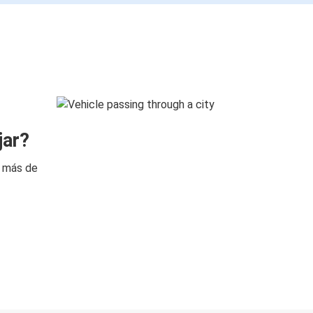
jar?
n más de