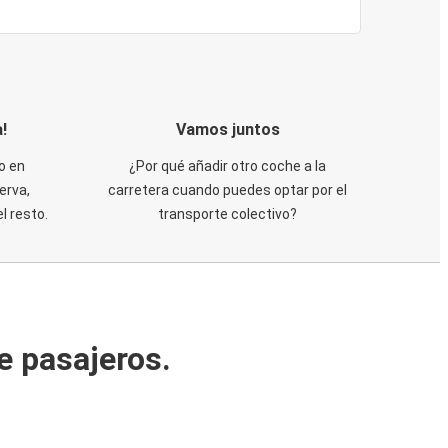
!
Vamos juntos
o en
¿Por qué añadir otro coche a la
erva,
carretera cuando puedes optar por el
 resto.
transporte colectivo?
e pasajeros.