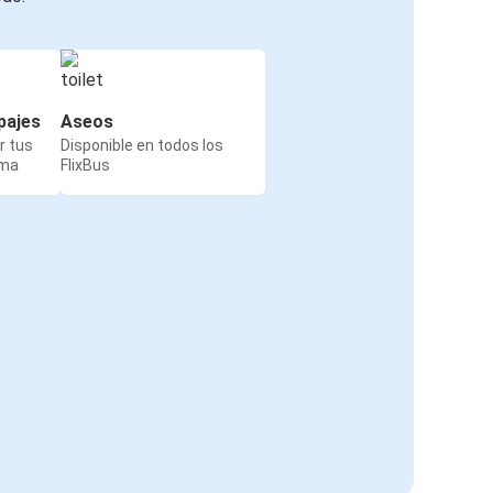
pajes
Aseos
r tus
Disponible en todos los
rma
FlixBus