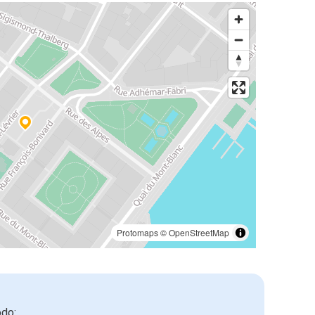
Protomaps
©
OpenStreetMap
odo: