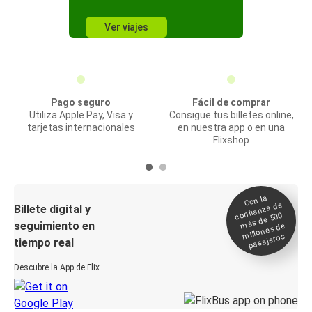
Ver viajes
Pago seguro
Fácil de comprar
Utiliza Apple Pay, Visa y
Consigue tus billetes online,
tarjetas internacionales
en nuestra app o en una
Flixshop
Con la
confianza de
Billete digital y
más de 500
seguimiento en
millones de
pasajeros
tiempo real
Descubre la App de Flix