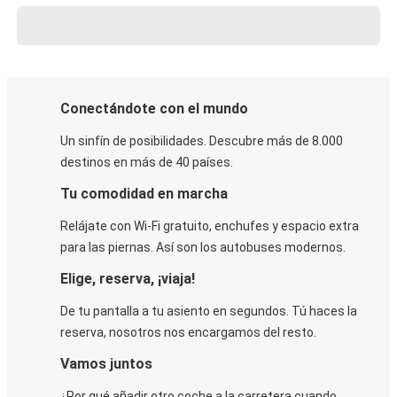
Conectándote con el mundo
Un sinfín de posibilidades. Descubre más de 8.000
destinos en más de 40 países.
Tu comodidad en marcha
Relájate con Wi-Fi gratuito, enchufes y espacio extra
para las piernas. Así son los autobuses modernos.
Elige, reserva, ¡viaja!
De tu pantalla a tu asiento en segundos. Tú haces la
reserva, nosotros nos encargamos del resto.
Vamos juntos
¿Por qué añadir otro coche a la carretera cuando