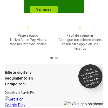
Ver viajes
Pago seguro
Fácil de comprar
Utiliza Apple Pay, Visa y
Consigue tus billetes online,
tarjetas internacionales
en nuestra app o en una
Flixshop
Con la
confianza de
Billete digital y
más de 500
seguimiento en
millones de
pasajeros
tiempo real
Descubre la App de Flix