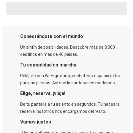
Conectándote con el mundo
Un sinfín de posibilidades. Descubre más de 8.000
destinos en más de 40 países.
Tu comodidad en marcha
Relájate con Wi-Fi gratuito, enchufes y espacio extra
para las piernas. Así son los autobuses modernos.
Elige, reserva, ¡viaja!
De tu pantalla a tu asiento en segundos. Tú haces la
reserva, nosotros nos encargamos del resto.
Vamos juntos
¿Por qué añadir otro coche a la carretera cuando