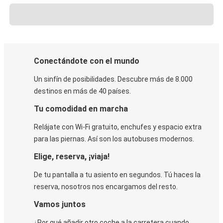
Conectándote con el mundo
Un sinfín de posibilidades. Descubre más de 8.000
destinos en más de 40 países.
Tu comodidad en marcha
Relájate con Wi-Fi gratuito, enchufes y espacio extra
para las piernas. Así son los autobuses modernos.
Elige, reserva, ¡viaja!
De tu pantalla a tu asiento en segundos. Tú haces la
reserva, nosotros nos encargamos del resto.
Vamos juntos
¿Por qué añadir otro coche a la carretera cuando