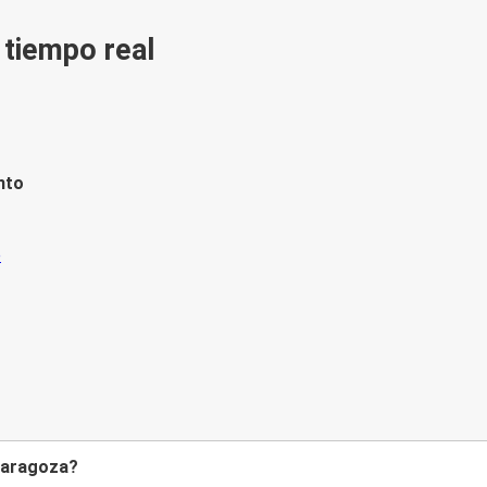
n tiempo real
nto
 Zaragoza?