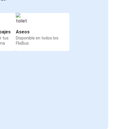
pajes
Aseos
r tus
Disponible en todos los
rma
FlixBus