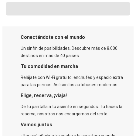
Conectándote con el mundo
Un sinfín de posibilidades. Descubre más de 8.000
destinos en más de 40 países.
Tu comodidad en marcha
Relájate con Wi-Fi gratuito, enchufes y espacio extra
para las piernas. Así son los autobuses modernos.
Elige, reserva, ¡viaja!
De tu pantalla a tu asiento en segundos. Tú haces la
reserva, nosotros nos encargamos del resto.
Vamos juntos
¿Por qué añadir otro coche a la carretera cuando