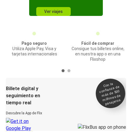
Ver viajes
Pago seguro
Fácil de comprar
Utiliza Apple Pay, Visa y
Consigue tus billetes online,
tarjetas internacionales
en nuestra app o en una
Flixshop
Con la
confianza de
Billete digital y
más de 500
seguimiento en
millones de
pasajeros
tiempo real
Descubre la App de Flix