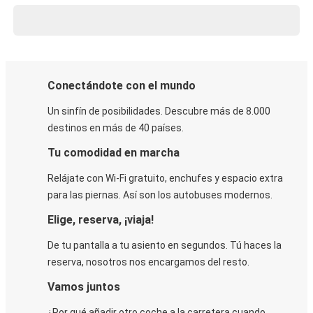
Conectándote con el mundo
Un sinfín de posibilidades. Descubre más de 8.000
destinos en más de 40 países.
Tu comodidad en marcha
Relájate con Wi-Fi gratuito, enchufes y espacio extra
para las piernas. Así son los autobuses modernos.
Elige, reserva, ¡viaja!
De tu pantalla a tu asiento en segundos. Tú haces la
reserva, nosotros nos encargamos del resto.
Vamos juntos
¿Por qué añadir otro coche a la carretera cuando