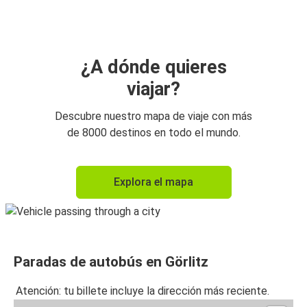
Breslavia
Görlitz
Berlín
¿A dónde quieres
viajar?
Dresde
Görlitz
Descubre nuestro mapa de viaje con más
de 8000 destinos en todo el mundo.
Breslavia
Görlitz
Explora el mapa
Görlitz
Cracovia
Cracovia
Paradas de autobús en Görlitz
Görlitz
Atención: tu billete incluye la dirección más reciente.
Görlitz