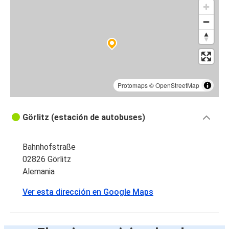
Varsovia
Varsovia
Görlitz
Protomaps
©
OpenStreetMap
Görlitz (estación de autobuses)
Bahnhofstraße
02826 Görlitz
Alemania
Ver esta dirección en Google Maps