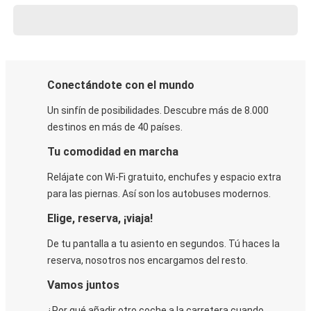
Conectándote con el mundo
Un sinfín de posibilidades. Descubre más de 8.000
destinos en más de 40 países.
Tu comodidad en marcha
Relájate con Wi-Fi gratuito, enchufes y espacio extra
para las piernas. Así son los autobuses modernos.
Elige, reserva, ¡viaja!
De tu pantalla a tu asiento en segundos. Tú haces la
reserva, nosotros nos encargamos del resto.
Vamos juntos
¿Por qué añadir otro coche a la carretera cuando