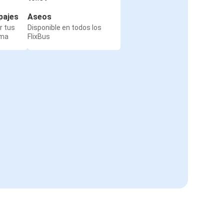
pajes
Aseos
r tus
Disponible en todos los
rma
FlixBus