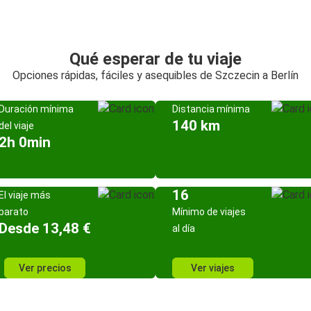
Qué esperar de tu viaje
Opciones rápidas, fáciles y asequibles de Szczecin a Berlín
Duración mínima
Distancia mínima
140 km
del viaje
2h 0min
16
El viaje más
barato
Mínimo de viajes
Desde 13,48 €
al día
Ver precios
Ver viajes