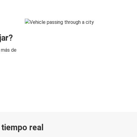
jar?
n más de
n tiempo real