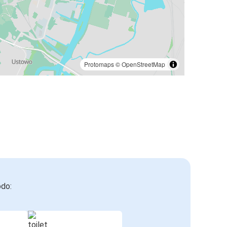
Protomaps
©
OpenStreetMap
odo: