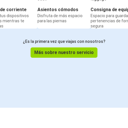
de corriente
Asientos cómodos
Consigna de equi
us dispositivos
Disfruta de más espacio
Espacio para guarda
s mientras te
para las piernas
pertenencias de fo
as
segura
¿Es la primera vez que viajas con nosotros?
Más sobre nuestro servicio