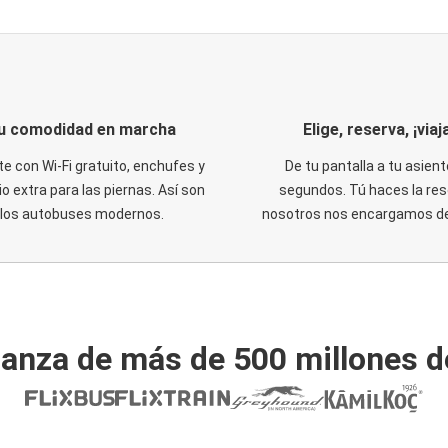
u comodidad en marcha
Elige, reserva, ¡viaja
te con Wi-Fi gratuito, enchufes y
De tu pantalla a tu asient
o extra para las piernas. Así son
segundos. Tú haces la res
los autobuses modernos.
nosotros nos encargamos del
ianza de más de 500 millones d