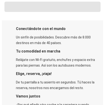
Conectándote con el mundo
Un sinfín de posibilidades. Descubre más de 8.000
destinos en más de 40 países.
Tu comodidad en marcha
Relájate con Wi-Fi gratuito, enchufes y espacio extra
para las piernas. Así son los autobuses modernos.
Elige, reserva, ¡viaja!
De tu pantalla a tu asiento en segundos. Tú haces la
reserva, nosotros nos encargamos del resto.
Vamos juntos
¿Por qué añadir otro coche a la carretera cuando