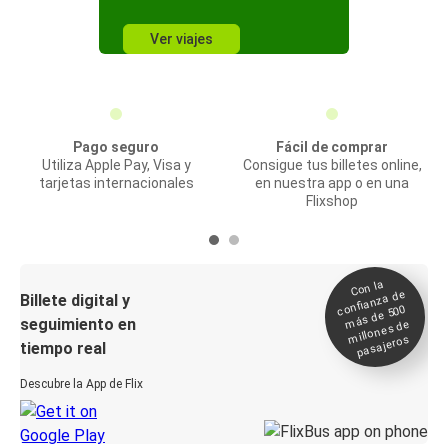
Ver viajes
Pago seguro
Fácil de comprar
Utiliza Apple Pay, Visa y
Consigue tus billetes online,
tarjetas internacionales
en nuestra app o en una
Flixshop
Con la
confianza de
Billete digital y
más de 500
seguimiento en
millones de
pasajeros
tiempo real
Descubre la App de Flix