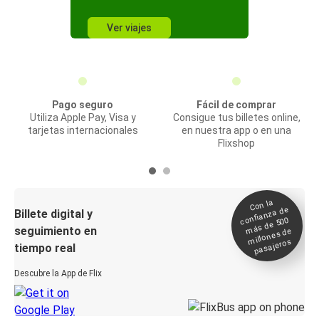
Ver viajes
Pago seguro
Fácil de comprar
Utiliza Apple Pay, Visa y
Consigue tus billetes online,
tarjetas internacionales
en nuestra app o en una
Flixshop
Con la
confianza de
Billete digital y
más de 500
seguimiento en
millones de
pasajeros
tiempo real
Descubre la App de Flix