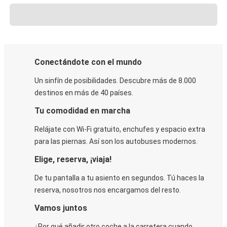
Conectándote con el mundo
Un sinfín de posibilidades. Descubre más de 8.000
destinos en más de 40 países.
Tu comodidad en marcha
Relájate con Wi-Fi gratuito, enchufes y espacio extra
para las piernas. Así son los autobuses modernos.
Elige, reserva, ¡viaja!
De tu pantalla a tu asiento en segundos. Tú haces la
reserva, nosotros nos encargamos del resto.
Vamos juntos
¿Por qué añadir otro coche a la carretera cuando