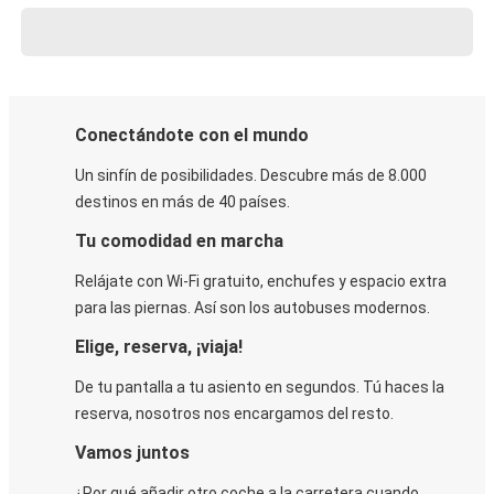
Conectándote con el mundo
Un sinfín de posibilidades. Descubre más de 8.000
destinos en más de 40 países.
Tu comodidad en marcha
Relájate con Wi-Fi gratuito, enchufes y espacio extra
para las piernas. Así son los autobuses modernos.
Elige, reserva, ¡viaja!
De tu pantalla a tu asiento en segundos. Tú haces la
reserva, nosotros nos encargamos del resto.
Vamos juntos
¿Por qué añadir otro coche a la carretera cuando