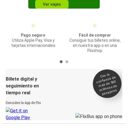
Ver viajes
Pago seguro
Fácil de comprar
Utiliza Apple Pay, Visa y
Consigue tus billetes online,
tarjetas internacionales
en nuestra app o en una
Flixshop
Con la
confianza de
Billete digital y
más de 500
seguimiento en
millones de
pasajeros
tiempo real
Descubre la App de Flix