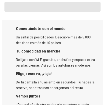
Conectándote con el mundo
Un sinfín de posibilidades. Descubre más de 8.000
destinos en más de 40 países.
Tu comodidad en marcha
Relájate con Wi-Fi gratuito, enchufes y espacio extra
para las piernas. Así son los autobuses modernos.
Elige, reserva, ¡viaja!
De tu pantalla a tu asiento en segundos. Tú haces la
reserva, nosotros nos encargamos del resto.
Vamos juntos
¿Por qué añadir otro coche a la carretera cuando