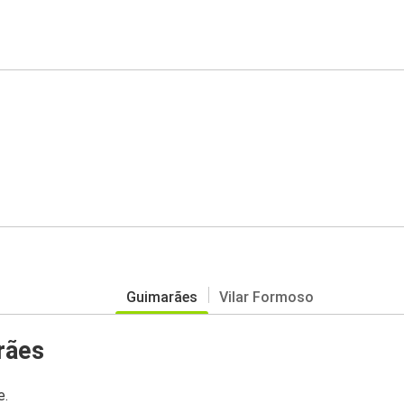
Guimarães
Vilar Formoso
rães
e.