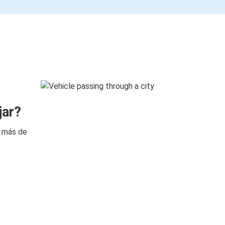
jar?
n más de