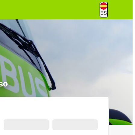
ES
so