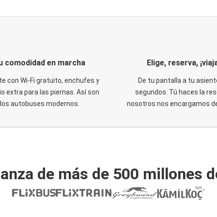
u comodidad en marcha
Elige, reserva, ¡viaja
te con Wi-Fi gratuito, enchufes y
De tu pantalla a tu asient
o extra para las piernas. Así son
segundos. Tú haces la res
los autobuses modernos.
nosotros nos encargamos del
ianza de más de 500 millones d