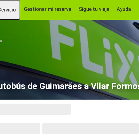
Gestionar mi reserva
Sigue tu viaje
Ayuda
Servicio
s
utobús de Guimarães a Vilar Formo