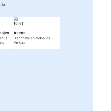
odo:
pajes
Aseos
r tus
Disponible en todos los
rma
FlixBus