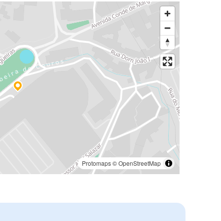
Protomaps
©
OpenStreetMap