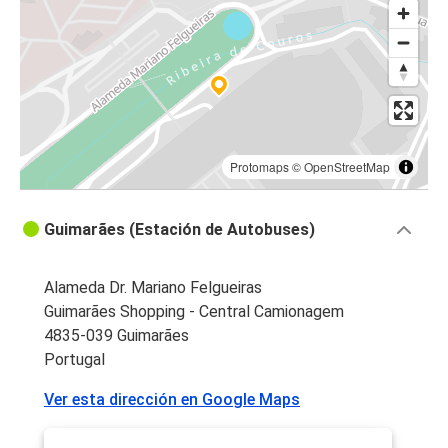
Viseu
Guimarães
Coímbra
Coímbra
Guimarães
Protomaps
©
OpenStreetMap
Guimarães
Guimarães (Estación de Autobuses)
Vigo
Viseu
Alameda Dr. Mariano Felgueiras
Guimarães
Guimarães Shopping - Central Camionagem
4835-039 Guimarães
Lisboa (Aeropuerto)
Portugal
Guimarães
Ver esta dirección en Google Maps
Guimarães