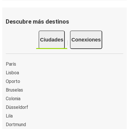
Guimarães
Versalles
Descubre más destinos
Guimarães
Sevilla
Ciudades
Conexiones
Santiago de Compostela
Guimarães
París
Lisboa
Bruselas
Oporto
Guimarães
Bruselas
Guimarães
Colonia
Bilbao
Düsseldorf
Lila
Clermont-Ferrand
Dortmund
Guimarães