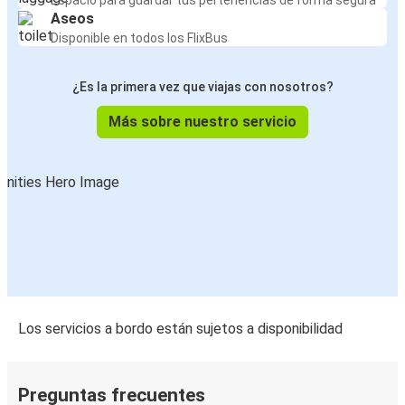
Guimarães
Espacio para guardar tus pertenencias de forma segura
Aseos
Disponible en todos los FlixBus
Guimarães
París
¿Es la primera vez que viajas con nosotros?
Guimarães
Más sobre nuestro servicio
León
Guimarães
Fatima
León
Guimarães
Fatima
Los servicios a bordo están sujetos a disponibilidad
Guimarães
Toulouse
Preguntas frecuentes
Guimarães