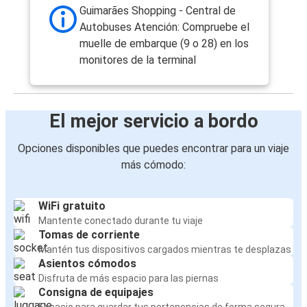
Lisboa (Aeropuerto)
Guimarães Shopping - Central de
Autobuses Atención: Compruebe el
Vigo
muelle de embarque (9 o 28) en los
Guimarães
monitores de la terminal
Guimarães
Leiria
El mejor servicio a bordo
Leiria
Opciones disponibles que puedes encontrar para un viaje
Guimarães
más cómodo:
Guimarães
Figueira da Foz
WiFi gratuito
Mantente conectado durante tu viaje
Tomas de corriente
Figueira da Foz
Mantén tus dispositivos cargados mientras te desplazas
Guimarães
Asientos cómodos
Disfruta de más espacio para las piernas
París
Consigna de equipajes