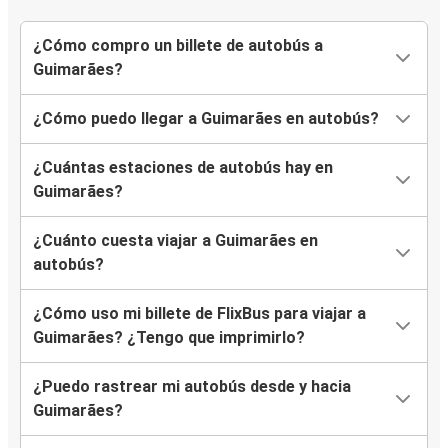
¿Cómo compro un billete de autobús a
Viana do Castelo
Guimarães?
Guimarães
¿Cómo puedo llegar a Guimarães en autobús?
Guimarães
Bruselas
¿Cuántas estaciones de autobús hay en
Guimarães?
Valença do Minho
Guimarães
¿Cuánto cuesta viajar a Guimarães en
autobús?
Guimarães
Viana do Castelo
¿Cómo uso mi billete de FlixBus para viajar a
Guimarães? ¿Tengo que imprimirlo?
Guimarães
Lila
¿Puedo rastrear mi autobús desde y hacia
Guimarães?
Braganza
Guimarães