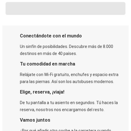
Conectándote con el mundo
Un sinfín de posibilidades. Descubre más de 8.000
destinos en más de 40 países.
Tu comodidad en marcha
Relájate con Wi-Fi gratuito, enchufes y espacio extra
para las piernas. Así son los autobuses modernos.
Elige, reserva, ¡viaja!
De tu pantalla a tu asiento en segundos. Tú haces la
reserva, nosotros nos encargamos del resto.
Vamos juntos
¿Por qué añadir otro coche a la carretera cuando