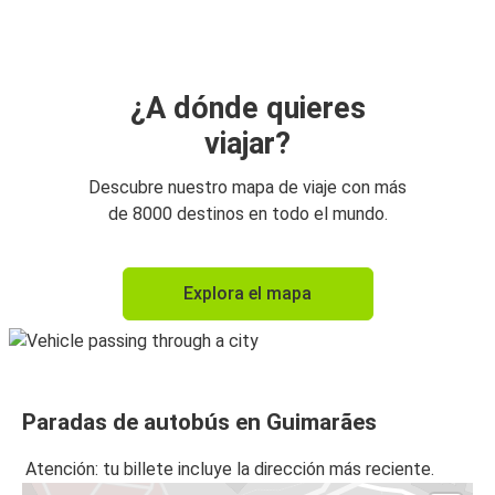
Guimarães
Guimarães
Braga
¿A dónde quieres
viajar?
Guimarães
Oporto (Aeropuerto)
Descubre nuestro mapa de viaje con más
de 8000 destinos en todo el mundo.
Oporto (Aeropuerto)
Guimarães
Explora el mapa
Guimarães
Aveiro
Aveiro
Paradas de autobús en Guimarães
Guimarães
Atención: tu billete incluye la dirección más reciente.
Guimarães