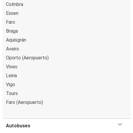
Coímbra
Guimarães
Essen
San Sebastián
Faro
Braga
Luxemburgo
Guimarães
Aquisgrán
Aveiro
Guimarães
Oporto (Aeropuerto)
Pontevedra
Viseu
Leiria
Guimarães
Valladolid
Vigo
Tours
Guimarães
Faro (Aeropuerto)
Niza
Guimarães
Autobuses
Vitoria-Gasteiz