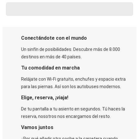
Conectándote con el mundo
Un sinfín de posibilidades. Descubre más de 8.000
destinos en más de 40 países.
Tu comodidad en marcha
Relájate con Wi-Fi gratuito, enchufes y espacio extra
para las piernas. Así son los autobuses modernos.
Elige, reserva, ¡viaja!
De tu pantalla a tu asiento en segundos. Tú haces la
reserva, nosotros nos encargamos del resto.
Vamos juntos
¿Por qué añadir otro coche a la carretera cuando