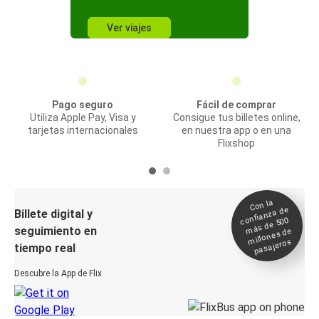
Ver viajes
Pago seguro
Fácil de comprar
Utiliza Apple Pay, Visa y
Consigue tus billetes online,
tarjetas internacionales
en nuestra app o en una
Flixshop
Con la
confianza de
Billete digital y
más de 500
seguimiento en
millones de
pasajeros
tiempo real
Descubre la App de Flix